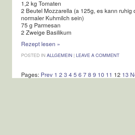
1,2 kg Tomaten
2 Beutel Mozzarella (a 125g, es kann ruhig
normaler Kuhmilch sein)
75 g Parmesan
2 Zweige Basilikum
Rezept lesen
»
POSTED IN
ALLGEMEIN
|
LEAVE A COMMENT
Pages:
Prev
1
2
3
4
5
6
7
8
9
10
11
12
13
N