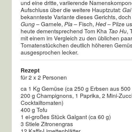
und eine dritte, variierende Namenskompone
Aufschluss über die weitere Hauptzutat:
Gai
bekannteste Variante dieses Gerichts, doc
Gung
– Garnele,
Pla
– Fisch,
Hed
– Pilze u
heute dementsprechend Tom Kha
Tao Hu
, 
mit einem im Vergleich zu den üblichen paa
Tomatenstückchen deutlich höheren Gemüse
ausgesprochen lecker.
Rezept
für 2 x 2 Personen
ca 1 Kg Gemüse (ca 250 g Erbsen aus 500
200 g Champignons, 1 Paprika, 2 Mini-Zucch
Cocktailtomaten)
400 g Tofu
1 ei-großes Stück Galgant (ca 60 g)
3 Stiele Zitronengras
12 Kaffir-Limettenblätter