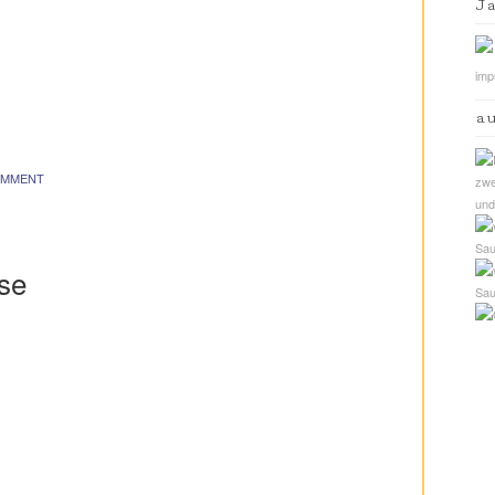
J
imp
a
OMMENT
se