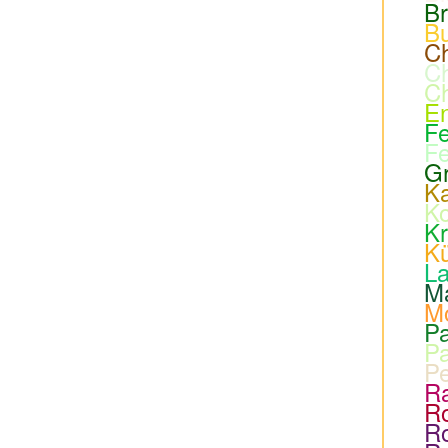
Br
Bu
C
Ch
Ch
En
Fe
Fe
Gr
Ka
Ko
K
Kü
L
M
M
Pa
Pa
Pe
Ra
Ro
Ro