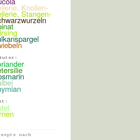
ucola
llerie, Knollen-
llerie, Stangen-
chwarzwurzeln
inat
rsing
lkanspargel
iebeln
äuter:
riander
tersilie
osmarin
lbei
hymian
st:
fel
rnen
ezepte nach