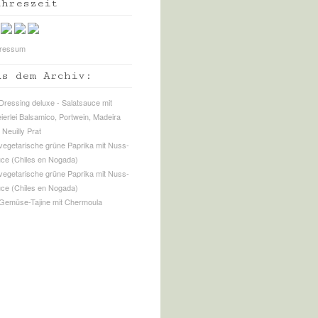
ahreszeit
ressum
us dem Archiv: