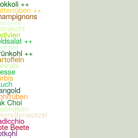
okkoli ++
tterrüben ++
hampignons
icoree
inakohl
divien
ldsalat ++
nchel
ünkohl ++
rtoffeln
hlrabi
resse
rbis
auch
angold
ohrrüben
k Choi
stinaken
tersilienwurzel
dicchio
te Beete
tkohl