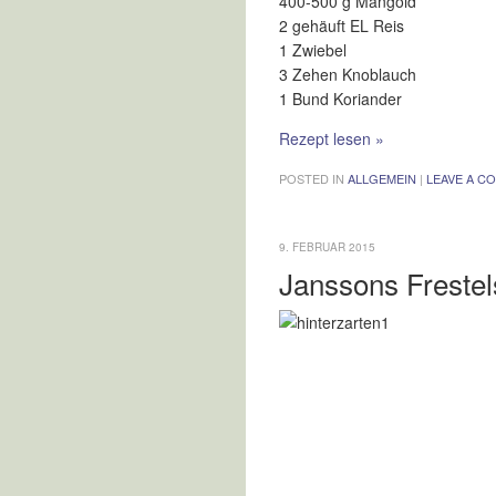
400-500 g Mangold
2 gehäuft EL Reis
1 Zwiebel
3 Zehen Knoblauch
1 Bund Koriander
Rezept lesen
»
POSTED IN
ALLGEMEIN
|
LEAVE A C
9. FEBRUAR 2015
Janssons Frestel