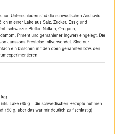
ichen Unterschieden sind die schwedischen Anchovis
üßlich in einer Lake aus Salz, Zucker, Essig und
imt,
schwarzer Pfeffer
,
Nelken,
Oregano,
rdamom, Piment und gemahlener Ingwer) eingelegt. Die
 von Janssons Frestelse
mitverwendet. S
ind nur
nfach ein bisschen mit den oben genannten bzw. den
rumexperimentieren.
 kg)
 inkl. Lake (65 g – die schwedischen Rezepte nehmen
 150 g, aber das war mir deutlich zu fischlastig)