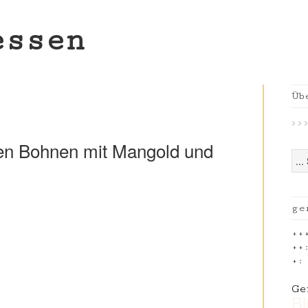
essen
Üb
> > >
en Bohnen mit Mangold und
ge
++
++
+:
Ge
B