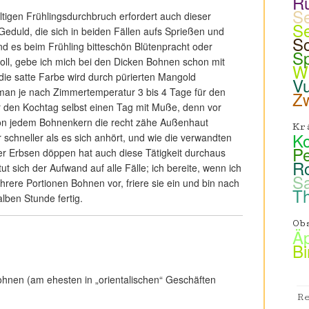
R
Se
tigen Frühlingsdurchbruch erfordert auch dieser
Se
Geduld, die sich in beiden Fällen aufs Sprießen und
S
 es beim Frühling bitteschön Blütenpracht oder
Sp
oll, gebe ich mich bei den Dicken Bohnen schon mit
Wi
die satte Farbe wird durch pürierten Mangold
Vu
man je nach Zimmertemperatur 3 bis 4 Tage für den
Zw
 den Kochtag selbst einen Tag mit Muße, denn vor
n jedem Bohnenkern die recht zähe Außenhaut
Kr
Ko
 schneller als es sich anhört, und wie die verwandten
Pe
er Erbsen döppen hat auch diese Tätigkeit durchaus
R
ut sich der Aufwand auf alle Fälle; ich bereite, wenn ich
Sa
hrere Portionen Bohnen vor, friere sie ein und bin nach
T
lben Stunde fertig.
Ob
Äp
Bi
ohnen (am ehesten in „orientalischen“ Geschäften
R