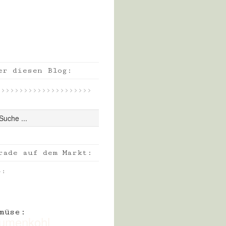
er diesen Blog:
 > > > > > > > > > > > > > > > > > > > >
rade auf dem Markt:
+:
:
müse:
lumenkohl